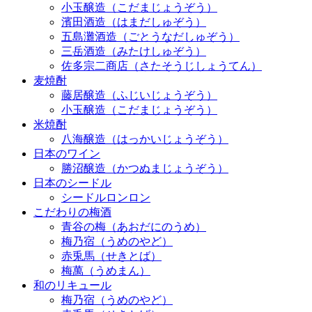
小玉醸造（こだまじょうぞう）
濱田酒造（はまだしゅぞう）
五島灘酒造（ごとうなだしゅぞう）
三岳酒造（みたけしゅぞう）
佐多宗二商店（さたそうじしょうてん）
麦焼酎
藤居醸造（ふじいじょうぞう）
小玉醸造（こだまじょうぞう）
米焼酎
八海醸造（はっかいじょうぞう）
日本のワイン
勝沼醸造（かつぬまじょうぞう）
日本のシードル
シードルロンロン
こだわりの梅酒
青谷の梅（あおだにのうめ）
梅乃宿（うめのやど）
赤兎馬（せきとば）
梅萬（うめまん）
和のリキュール
梅乃宿（うめのやど）