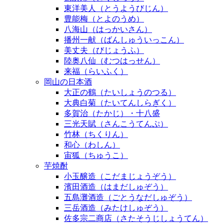
東洋美人（とうようびじん）
豊能梅（とよのうめ）
八海山（はっかいさん）
播州一献（ばんしゅういっこん）
美丈夫（びじょうふ）
陸奥八仙（むつはっせん）
来福（らいふく）
岡山の日本酒
大正の鶴（たいしょうのつる）
大典白菊（たいてんしらぎく）
多賀治（たかじ）・十八盛
三光天賦（さんこうてんぷ）
竹林（ちくりん）
和心（わしん）
宙狐（ちゅうこ）
芋焼酎
小玉醸造（こだまじょうぞう）
濱田酒造（はまだしゅぞう）
五島灘酒造（ごとうなだしゅぞう）
三岳酒造（みたけしゅぞう）
佐多宗二商店（さたそうじしょうてん）