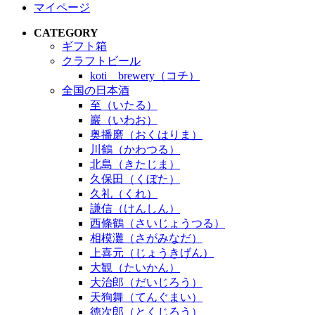
マイページ
CATEGORY
ギフト箱
クラフトビール
koti brewery（コチ）
全国の日本酒
至（いたる）
巖（いわお）
奥播磨（おくはりま）
川鶴（かわつる）
北島（きたじま）
久保田（くぼた）
久礼（くれ）
謙信（けんしん）
西條鶴（さいじょうつる）
相模灘（さがみなだ）
上喜元（じょうきげん）
大観（たいかん）
大治郎（だいじろう）
天狗舞（てんぐまい）
徳次郎（とくじろう）