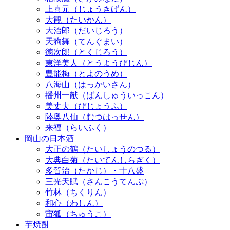
上喜元（じょうきげん）
大観（たいかん）
大治郎（だいじろう）
天狗舞（てんぐまい）
徳次郎（とくじろう）
東洋美人（とうようびじん）
豊能梅（とよのうめ）
八海山（はっかいさん）
播州一献（ばんしゅういっこん）
美丈夫（びじょうふ）
陸奥八仙（むつはっせん）
来福（らいふく）
岡山の日本酒
大正の鶴（たいしょうのつる）
大典白菊（たいてんしらぎく）
多賀治（たかじ）・十八盛
三光天賦（さんこうてんぷ）
竹林（ちくりん）
和心（わしん）
宙狐（ちゅうこ）
芋焼酎