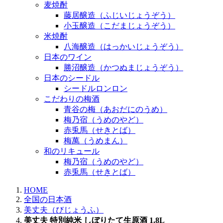
麦焼酎
藤居醸造（ふじいじょうぞう）
小玉醸造（こだまじょうぞう）
米焼酎
八海醸造（はっかいじょうぞう）
日本のワイン
勝沼醸造（かつぬまじょうぞう）
日本のシードル
シードルロンロン
こだわりの梅酒
青谷の梅（あおだにのうめ）
梅乃宿（うめのやど）
赤兎馬（せきとば）
梅萬（うめまん）
和のリキュール
梅乃宿（うめのやど）
赤兎馬（せきとば）
HOME
全国の日本酒
美丈夫（びじょうふ）
美丈夫 特別純米 しぼりたて生原酒 1.8L