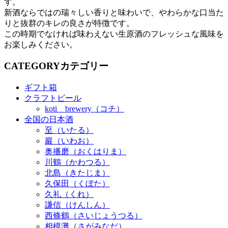
す。
新酒ならではの瑞々しい香りと味わいで、やわらかな口当た
りと抜群のキレの良さが特徴です。
この時期でなければ味わえない生原酒のフレッシュな風味を
お楽しみください。
CATEGORY
カテゴリー
ギフト箱
クラフトビール
koti brewery（コチ）
全国の日本酒
至（いたる）
巖（いわお）
奥播磨（おくはりま）
川鶴（かわつる）
北島（きたじま）
久保田（くぼた）
久礼（くれ）
謙信（けんしん）
西條鶴（さいじょうつる）
相模灘（さがみなだ）