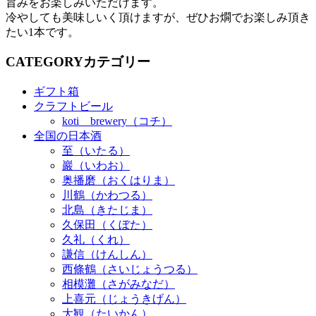
旨みをお楽しみいただけます。
冷やしても美味しいく頂けますが、ぜひお燗でお楽しみ頂き
たい1本です。
CATEGORY
カテゴリー
ギフト箱
クラフトビール
koti brewery（コチ）
全国の日本酒
至（いたる）
巖（いわお）
奥播磨（おくはりま）
川鶴（かわつる）
北島（きたじま）
久保田（くぼた）
久礼（くれ）
謙信（けんしん）
西條鶴（さいじょうつる）
相模灘（さがみなだ）
上喜元（じょうきげん）
大観（たいかん）