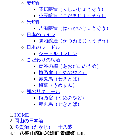
麦焼酎
藤居醸造（ふじいじょうぞう）
小玉醸造（こだまじょうぞう）
米焼酎
八海醸造（はっかいじょうぞう）
日本のワイン
勝沼醸造（かつぬまじょうぞう）
日本のシードル
シードルロンロン
こだわりの梅酒
青谷の梅（あおだにのうめ）
梅乃宿（うめのやど）
赤兎馬（せきとば）
梅萬（うめまん）
和のリキュール
梅乃宿（うめのやど）
赤兎馬（せきとば）
HOME
岡山の日本酒
多賀治（たかじ）・十八盛
十八盛 山廃純米雄町 青螺姫 1.8L