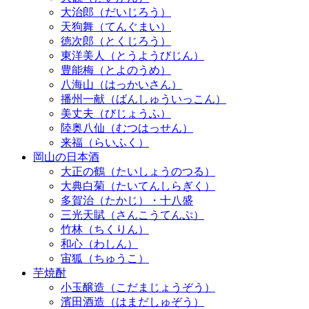
大治郎（だいじろう）
天狗舞（てんぐまい）
徳次郎（とくじろう）
東洋美人（とうようびじん）
豊能梅（とよのうめ）
八海山（はっかいさん）
播州一献（ばんしゅういっこん）
美丈夫（びじょうふ）
陸奥八仙（むつはっせん）
来福（らいふく）
岡山の日本酒
大正の鶴（たいしょうのつる）
大典白菊（たいてんしらぎく）
多賀治（たかじ）・十八盛
三光天賦（さんこうてんぷ）
竹林（ちくりん）
和心（わしん）
宙狐（ちゅうこ）
芋焼酎
小玉醸造（こだまじょうぞう）
濱田酒造（はまだしゅぞう）