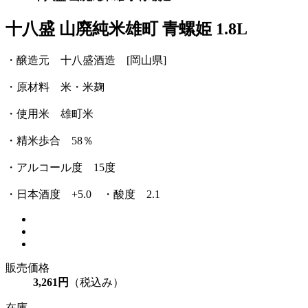
十八盛 山廃純米雄町 青螺姫 1.8L
・醸造元 十八盛酒造 [岡山県]
・原材料 米・米麹
・使用米 雄町米
・精米歩合 58％
・アルコール度 15度
・日本酒度 +5.0 ・酸度 2.1
販売価格
3,261円
（税込み）
在庫