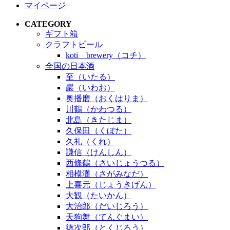
マイページ
CATEGORY
ギフト箱
クラフトビール
koti brewery（コチ）
全国の日本酒
至（いたる）
巖（いわお）
奥播磨（おくはりま）
川鶴（かわつる）
北島（きたじま）
久保田（くぼた）
久礼（くれ）
謙信（けんしん）
西條鶴（さいじょうつる）
相模灘（さがみなだ）
上喜元（じょうきげん）
大観（たいかん）
大治郎（だいじろう）
天狗舞（てんぐまい）
徳次郎（とくじろう）