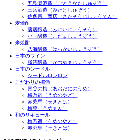
五島灘酒造（ごとうなだしゅぞう）
三岳酒造（みたけしゅぞう）
佐多宗二商店（さたそうじしょうてん）
麦焼酎
藤居醸造（ふじいじょうぞう）
小玉醸造（こだまじょうぞう）
米焼酎
八海醸造（はっかいじょうぞう）
日本のワイン
勝沼醸造（かつぬまじょうぞう）
日本のシードル
シードルロンロン
こだわりの梅酒
青谷の梅（あおだにのうめ）
梅乃宿（うめのやど）
赤兎馬（せきとば）
梅萬（うめまん）
和のリキュール
梅乃宿（うめのやど）
赤兎馬（せきとば）