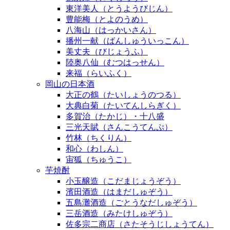
東洋美人（とうようびじん）
豊能梅（とよのうめ）
八海山（はっかいさん）
播州一献（ばんしゅういっこん）
美丈夫（びじょうふ）
陸奥八仙（むつはっせん）
来福（らいふく）
岡山の日本酒
大正の鶴（たいしょうのつる）
大典白菊（たいてんしらぎく）
多賀治（たかじ）・十八盛
三光天賦（さんこうてんぷ）
竹林（ちくりん）
和心（わしん）
宙狐（ちゅうこ）
芋焼酎
小玉醸造（こだまじょうぞう）
濱田酒造（はまだしゅぞう）
五島灘酒造（ごとうなだしゅぞう）
三岳酒造（みたけしゅぞう）
佐多宗二商店（さたそうじしょうてん）