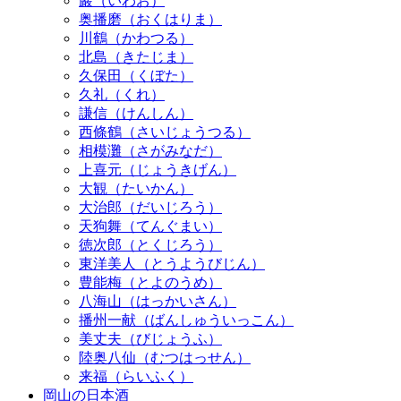
巖（いわお）
奥播磨（おくはりま）
川鶴（かわつる）
北島（きたじま）
久保田（くぼた）
久礼（くれ）
謙信（けんしん）
西條鶴（さいじょうつる）
相模灘（さがみなだ）
上喜元（じょうきげん）
大観（たいかん）
大治郎（だいじろう）
天狗舞（てんぐまい）
徳次郎（とくじろう）
東洋美人（とうようびじん）
豊能梅（とよのうめ）
八海山（はっかいさん）
播州一献（ばんしゅういっこん）
美丈夫（びじょうふ）
陸奥八仙（むつはっせん）
来福（らいふく）
岡山の日本酒