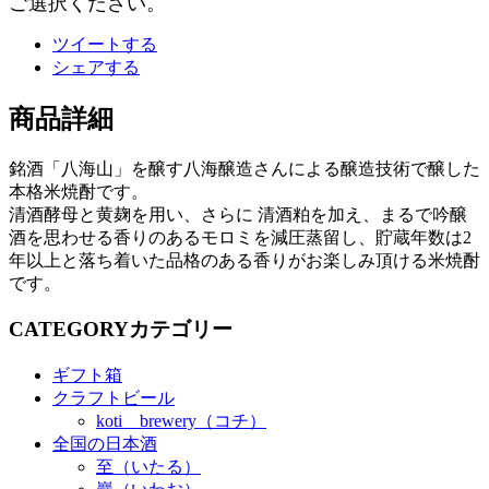
ご選択ください。
ツイートする
シェアする
商品詳細
銘酒「八海山」を醸す八海醸造さんによる醸造技術で醸した
本格米焼酎です。
清酒酵母と黄麹を用い、さらに 清酒粕を加え、まるで吟醸
酒を思わせる香りのあるモロミを減圧蒸留し、貯蔵年数は2
年以上と落ち着いた品格のある香りがお楽しみ頂ける米焼酎
です。
CATEGORY
カテゴリー
ギフト箱
クラフトビール
koti brewery（コチ）
全国の日本酒
至（いたる）