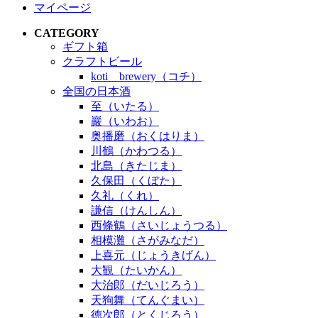
マイページ
CATEGORY
ギフト箱
クラフトビール
koti brewery（コチ）
全国の日本酒
至（いたる）
巖（いわお）
奥播磨（おくはりま）
川鶴（かわつる）
北島（きたじま）
久保田（くぼた）
久礼（くれ）
謙信（けんしん）
西條鶴（さいじょうつる）
相模灘（さがみなだ）
上喜元（じょうきげん）
大観（たいかん）
大治郎（だいじろう）
天狗舞（てんぐまい）
徳次郎（とくじろう）