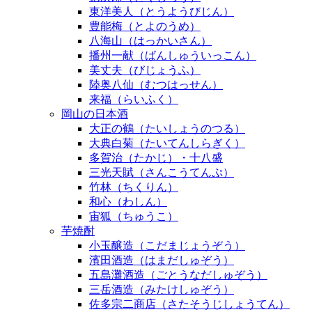
東洋美人（とうようびじん）
豊能梅（とよのうめ）
八海山（はっかいさん）
播州一献（ばんしゅういっこん）
美丈夫（びじょうふ）
陸奥八仙（むつはっせん）
来福（らいふく）
岡山の日本酒
大正の鶴（たいしょうのつる）
大典白菊（たいてんしらぎく）
多賀治（たかじ）・十八盛
三光天賦（さんこうてんぷ）
竹林（ちくりん）
和心（わしん）
宙狐（ちゅうこ）
芋焼酎
小玉醸造（こだまじょうぞう）
濱田酒造（はまだしゅぞう）
五島灘酒造（ごとうなだしゅぞう）
三岳酒造（みたけしゅぞう）
佐多宗二商店（さたそうじしょうてん）