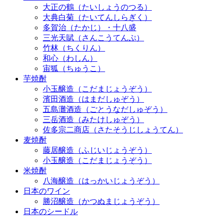
大正の鶴（たいしょうのつる）
大典白菊（たいてんしらぎく）
多賀治（たかじ）・十八盛
三光天賦（さんこうてんぷ）
竹林（ちくりん）
和心（わしん）
宙狐（ちゅうこ）
芋焼酎
小玉醸造（こだまじょうぞう）
濱田酒造（はまだしゅぞう）
五島灘酒造（ごとうなだしゅぞう）
三岳酒造（みたけしゅぞう）
佐多宗二商店（さたそうじしょうてん）
麦焼酎
藤居醸造（ふじいじょうぞう）
小玉醸造（こだまじょうぞう）
米焼酎
八海醸造（はっかいじょうぞう）
日本のワイン
勝沼醸造（かつぬまじょうぞう）
日本のシードル