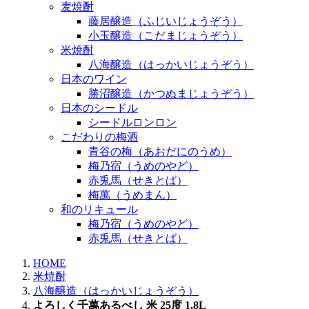
麦焼酎
藤居醸造（ふじいじょうぞう）
小玉醸造（こだまじょうぞう）
米焼酎
八海醸造（はっかいじょうぞう）
日本のワイン
勝沼醸造（かつぬまじょうぞう）
日本のシードル
シードルロンロン
こだわりの梅酒
青谷の梅（あおだにのうめ）
梅乃宿（うめのやど）
赤兎馬（せきとば）
梅萬（うめまん）
和のリキュール
梅乃宿（うめのやど）
赤兎馬（せきとば）
HOME
米焼酎
八海醸造（はっかいじょうぞう）
よろしく千萬あるべし 米 25度 1.8L