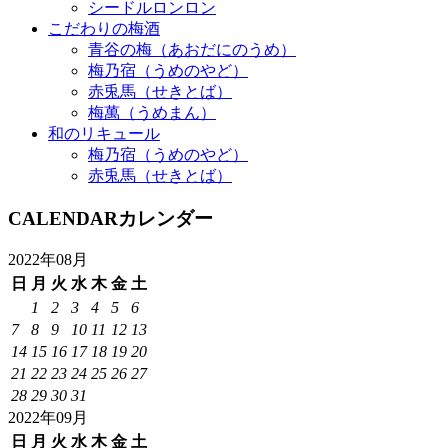
シードルロンロン
こだわりの梅酒
青谷の梅（あおだにのうめ）
梅乃宿（うめのやど）
赤兎馬（せきとば）
梅萬（うめまん）
和のリキュール
梅乃宿（うめのやど）
赤兎馬（せきとば）
CALENDAR
カレンダー
2022年08月
日
月
火
水
木
金
土
1
2
3
4
5
6
7
8
9
10
11
12
13
14
15
16
17
18
19
20
21
22
23
24
25
26
27
28
29
30
31
2022年09月
日
月
火
水
木
金
土