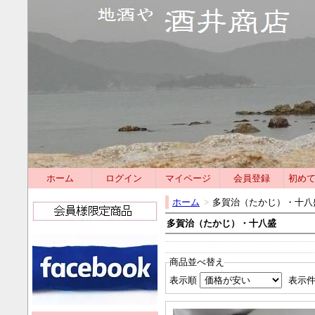
ホーム
ログイン
マイページ
会員登録
初め
ホーム
>
多賀治（たかじ）・十八
多賀治（たかじ）・十八盛
商品並べ替え
表示順
表示