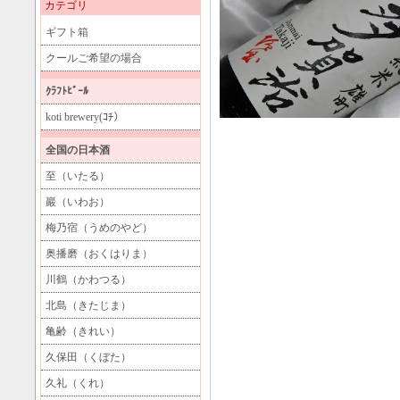
カテゴリ
ギフト箱
クールご希望の場合
ｸﾗﾌﾄﾋﾞｰﾙ
koti brewery(ｺﾁ）
全国の日本酒
至（いたる）
巖（いわお）
梅乃宿（うめのやど）
奥播磨（おくはりま）
川鶴（かわつる）
北島（きたじま）
亀齢（きれい）
久保田（くぼた）
久礼（くれ）