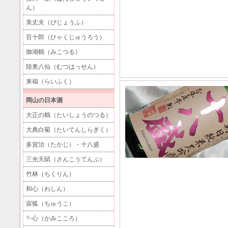
ん）
美丈夫（びじょうふ）
百十郎（ひゃくじゅうろう）
御湖鶴（みこつる）
陸奥八仙（むつはっせん）
来福（らいふく）
岡山の日本酒
大正の鶴（たいしょうのつる）
大典白菊（たいてんしらぎく）
多賀治（たかじ）・十八盛
三光天賦（さんこうてんぷ）
竹林（ちくりん）
和心（わしん）
宙狐（ちゅうこ）
?~心（かみこころ）