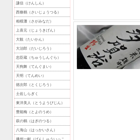
謙信（けんしん）
西條鶴（さいじょうつる）
相模灘（さがみなだ）
上喜元（じょうきげん）
大観（たいかん）
大治郎（だいじろう）
忠臣蔵（ちゅうしんぐら）
天狗舞（てんぐまい）
天明（てんめい）
徳次郎（とくじろう）
土佐しらぎく
東洋美人（とうようびじん）
豊能梅（とよのうめ）
萩の鶴（はぎのつる）
八海山（はっかいさん）
播州一献（ばんしゅういっこ