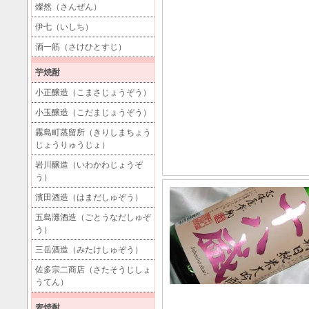
燦然（さんぜん）
伊七（いしち）
酒一筋（さけひとすじ）
芋焼酎
小正醸造（こまさじょうぞう）
小玉醸造（こだまじょうぞう）
霧島町蒸留所（きりしまちょう
じょうりゅうじょ）
岩川醸造（いわかわじょうぞ
う）
濱田酒造（はまだしゅぞう）
五島灘酒造（ごとうなだしゅぞ
う）
三岳酒造（みたけしゅぞう）
佐多宗二商店（さたそうじしょ
うてん）
麦焼酎