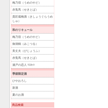
梅乃宿（うめのやど）
赤兎馬（せきとば）
貴匠蔵梅酒（きしょうぐらうめ
しゅ）
和のリキュール
梅乃宿（うめのやど）
御湖鶴（みこつる）
美丈夫（びじょうふ）
赤兎馬（せきとば）
瀬戸の恋人 ﾏｽｶｯﾄ
季節限定酒
ひやおろし
新酒
夏のお酒
商品検索