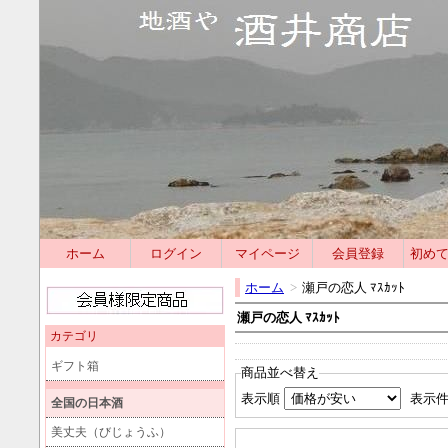
ホーム
ログイン
マイページ
会員登録
初め
ホーム
>
瀬戸の恋人 ﾏｽｶｯﾄ
瀬戸の恋人 ﾏｽｶｯﾄ
カテゴリ
ギフト箱
商品並べ替え
表示順
表示
全国の日本酒
美丈夫（びじょうふ）