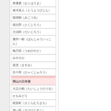
奥播磨（おくはりま）
東洋美人（とうようびじん）
御湖鶴（みこつる）
徳次郎（とくじろう）
大治郎（だいじろう）
播州一献（ばんしゅういっこ
ん）
梅乃宿（うめのやど）
みやさか
真澄（ますみ）
百十郎（ひゃくじゅろう）
岡山の日本酒
大正の鶴（たいしょうのつる）
かもみどり
桜室町（さくらむろまち）
酒一筋（さけひとすじ）