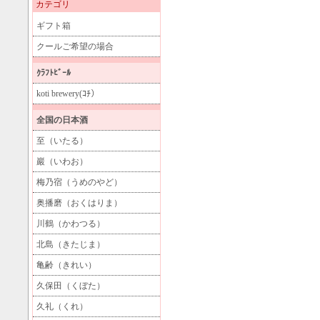
カテゴリ
ギフト箱
クールご希望の場合
ｸﾗﾌﾄﾋﾞｰﾙ
koti brewery(ｺﾁ）
全国の日本酒
至（いたる）
巖（いわお）
梅乃宿（うめのやど）
奥播磨（おくはりま）
川鶴（かわつる）
北島（きたじま）
亀齢（きれい）
久保田（くぼた）
久礼（くれ）