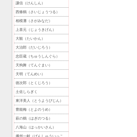
謙信（けんしん）
西條鶴（さいじょうつる）
相模灘（さがみなだ）
上喜元（じょうきげん）
大観（たいかん）
大治郎（だいじろう）
忠臣蔵（ちゅうしんぐら）
天狗舞（てんぐまい）
天明（てんめい）
徳次郎（とくじろう）
土佐しらぎく
東洋美人（とうようびじん）
豊能梅（とよのうめ）
萩の鶴（はぎのつる）
八海山（はっかいさん）
播州一献（ばんしゅういっこ