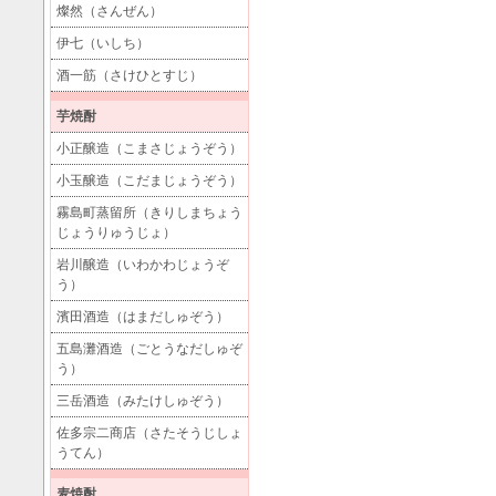
燦然（さんぜん）
伊七（いしち）
酒一筋（さけひとすじ）
芋焼酎
小正醸造（こまさじょうぞう）
小玉醸造（こだまじょうぞう）
霧島町蒸留所（きりしまちょう
じょうりゅうじょ）
岩川醸造（いわかわじょうぞ
う）
濱田酒造（はまだしゅぞう）
五島灘酒造（ごとうなだしゅぞ
う）
三岳酒造（みたけしゅぞう）
佐多宗二商店（さたそうじしょ
うてん）
麦焼酎