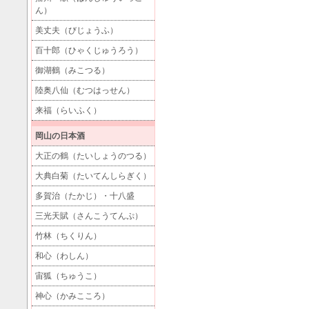
ん）
美丈夫（びじょうふ）
百十郎（ひゃくじゅうろう）
御湖鶴（みこつる）
陸奥八仙（むつはっせん）
来福（らいふく）
岡山の日本酒
大正の鶴（たいしょうのつる）
大典白菊（たいてんしらぎく）
多賀治（たかじ）・十八盛
三光天賦（さんこうてんぷ）
竹林（ちくりん）
和心（わしん）
宙狐（ちゅうこ）
神心（かみこころ）