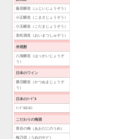
藤居醸造（ふじいじょうぞう）
小正醸造（こまさじょうぞう）
小玉醸造（こだまじょうぞう）
老松酒造（おいまつしゅぞう）
米焼酎
八海醸造（はっかいじょうぞ
う）
日本のワイン
勝沼醸造（かつぬまじょうぞ
う）
日本のｼｰﾄﾞﾙ
ｼｰﾄﾞﾙﾛﾝﾛﾝ
こだわりの梅酒
青谷の梅（あおだにのうめ）
梅乃宿（うめのやど）