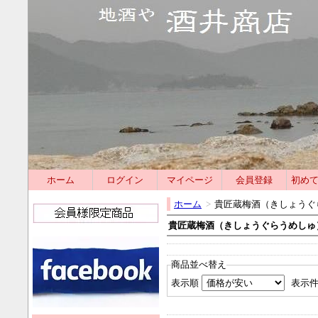
ホーム
ログイン
マイページ
会員登録
初め
ホーム
>
貴匠蔵梅酒（きしょうぐ
貴匠蔵梅酒（きしょうぐらうめしゅ
商品並べ替え
表示順
表示