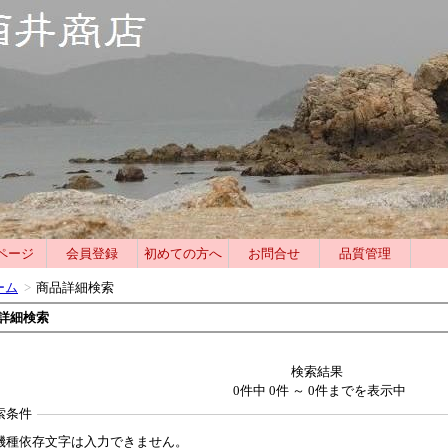
ページ
会員登録
初めての方へ
お問合せ
品質管理
ーム
>
商品詳細検索
詳細検索
検索結果
0
件中
0
件 ～
0
件までを表示中
索条件
機種依存文字は入力できません。