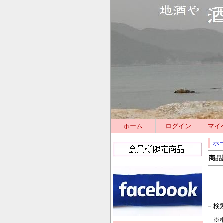
ホーム
ログイン
マイ
ホ
商品
検
※