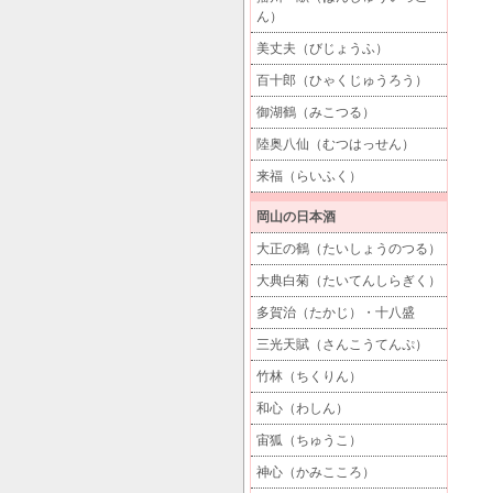
ん）
美丈夫（びじょうふ）
百十郎（ひゃくじゅうろう）
御湖鶴（みこつる）
陸奥八仙（むつはっせん）
来福（らいふく）
岡山の日本酒
大正の鶴（たいしょうのつる）
大典白菊（たいてんしらぎく）
多賀治（たかじ）・十八盛
三光天賦（さんこうてんぷ）
竹林（ちくりん）
和心（わしん）
宙狐（ちゅうこ）
神心（かみこころ）