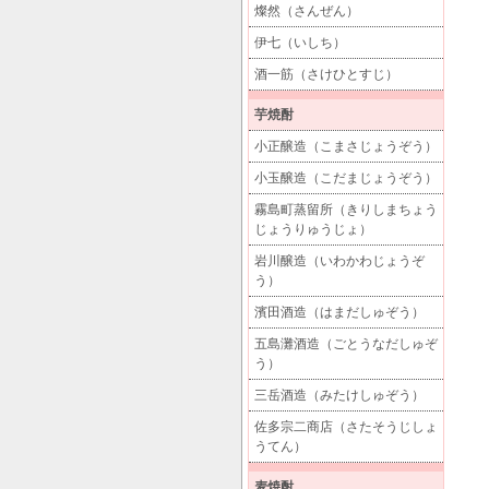
燦然（さんぜん）
伊七（いしち）
酒一筋（さけひとすじ）
芋焼酎
小正醸造（こまさじょうぞう）
小玉醸造（こだまじょうぞう）
霧島町蒸留所（きりしまちょう
じょうりゅうじょ）
岩川醸造（いわかわじょうぞ
う）
濱田酒造（はまだしゅぞう）
五島灘酒造（ごとうなだしゅぞ
う）
三岳酒造（みたけしゅぞう）
佐多宗二商店（さたそうじしょ
うてん）
麦焼酎