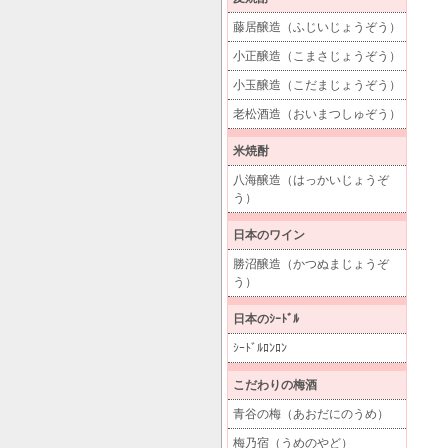
藤居醸造（ふじいじょうぞう）
小正醸造（こまさじょうぞう）
小玉醸造（こだまじょうぞう）
老松酒造（おいまつしゅぞう）
米焼酎
八海醸造（はっかいじょうぞ
う）
日本のワイン
勝沼醸造（かつぬまじょうぞ
う）
日本のｼｰﾄﾞﾙ
ｼｰﾄﾞﾙﾛﾝﾛﾝ
こだわりの梅酒
青谷の梅（あおだにのうめ）
梅乃宿（うめのやど）