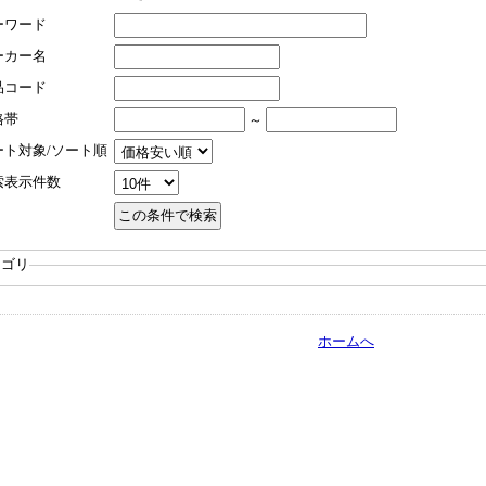
ーワード
ーカー名
品コード
格帯
～
ート対象/ソート順
索表示件数
テゴリ
ホームへ