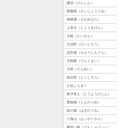
謙信（けんしん）
西條鶴（さいじょうつる）
相模灘（さがみなだ）
上喜元（じょうきげん）
大観（たいかん）
大治郎（だいじろう）
忠臣蔵（ちゅうしんぐら）
天狗舞（てんぐまい）
天明（てんめい）
徳次郎（とくじろう）
土佐しらぎく
東洋美人（とうようびじん）
豊能梅（とよのうめ）
萩の鶴（はぎのつる）
八海山（はっかいさん）
播州一献（ばんしゅういっこ