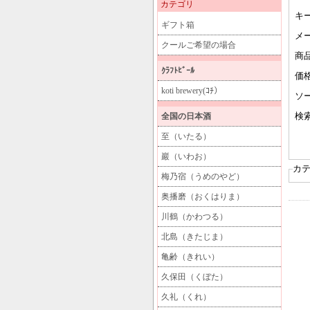
カテゴリ
キ
ギフト箱
メ
クールご希望の場合
商
ｸﾗﾌﾄﾋﾞｰﾙ
価
koti brewery(ｺﾁ）
ソ
全国の日本酒
検
至（いたる）
巖（いわお）
カ
梅乃宿（うめのやど）
奥播磨（おくはりま）
川鶴（かわつる）
北島（きたじま）
亀齢（きれい）
久保田（くぼた）
久礼（くれ）