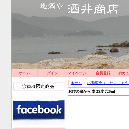
ホーム
ログイン
マイページ
会員登録
初め
ホーム
>
小玉醸造（こだまじょう
おびの蔵から 麦 25度 720ml