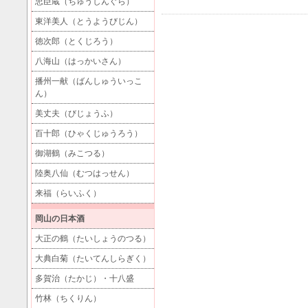
忠臣蔵（ちゅうしんぐら）
東洋美人（とうようびじん）
徳次郎（とくじろう）
八海山（はっかいさん）
播州一献（ばんしゅういっこ
ん）
美丈夫（びじょうふ）
百十郎（ひゃくじゅうろう）
御湖鶴（みこつる）
陸奥八仙（むつはっせん）
来福（らいふく）
岡山の日本酒
大正の鶴（たいしょうのつる）
大典白菊（たいてんしらぎく）
多賀治（たかじ）・十八盛
竹林（ちくりん）