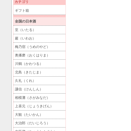
カテゴリ
ギフト箱
全国の日本酒
至（いたる）
巖（いわお）
梅乃宿（うめのやど）
奥播磨（おくはりま）
川鶴（かわつる）
北島（きたじま）
久礼（くれ）
謙信（けんしん）
相模灘（さがみなだ）
上喜元（じょうきげん）
大観（たいかん）
大治郎（だいじろう）