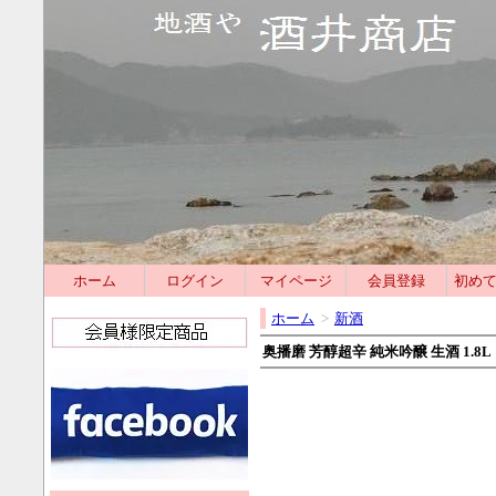
ホーム
ログイン
マイページ
会員登録
初め
ホーム
>
新酒
奥播磨 芳醇超辛 純米吟醸 生酒 1.8L