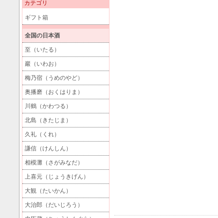
カテゴリ
ギフト箱
全国の日本酒
至（いたる）
巖（いわお）
梅乃宿（うめのやど）
奥播磨（おくはりま）
川鶴（かわつる）
北島（きたじま）
久礼（くれ）
謙信（けんしん）
相模灘（さがみなだ）
上喜元（じょうきげん）
大観（たいかん）
大治郎（だいじろう）