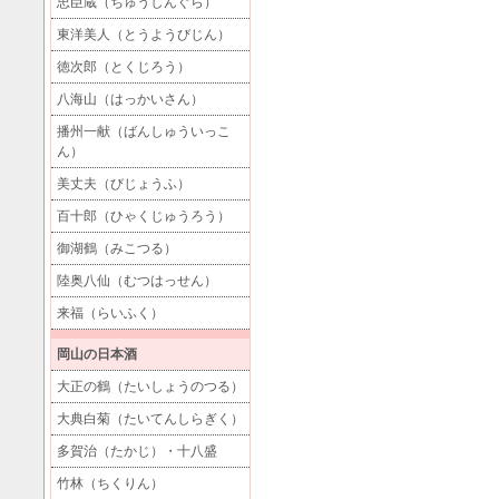
忠臣蔵（ちゅうしんぐら）
東洋美人（とうようびじん）
徳次郎（とくじろう）
八海山（はっかいさん）
播州一献（ばんしゅういっこ
ん）
美丈夫（びじょうふ）
百十郎（ひゃくじゅうろう）
御湖鶴（みこつる）
陸奥八仙（むつはっせん）
来福（らいふく）
岡山の日本酒
大正の鶴（たいしょうのつる）
大典白菊（たいてんしらぎく）
多賀治（たかじ）・十八盛
竹林（ちくりん）