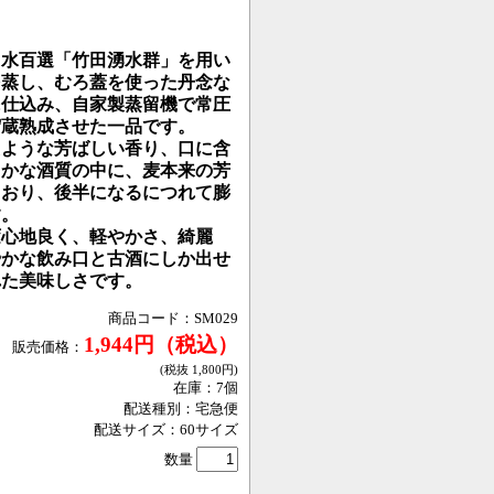
名水百選「竹田湧水群」を用い
を蒸し、むろ蓋を使った丹念な
に仕込み、自家製蒸留機で常圧
貯蔵熟成させた一品です。
たような芳ばしい香り、口に含
らかな酒質の中に、麦本来の芳
ており、後半になるにつれて膨
す。
変心地良く、軽やかさ、綺麗
やかな飲み口と古酒にしか出せ
れた美味しさです。
商品コード：
SM029
1,944
円
（税込）
販売価格：
(税抜
1,800
円
)
在庫：
7
個
配送種別：
宅急便
配送サイズ：
60
サイズ
数量