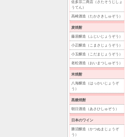
佐多宗二商店（さたそうじしょ
うてん）
高崎酒造（たかさきしゅぞう）
麦焼酎
藤居醸造（ふじいじょうぞう）
小正醸造（こまさじょうぞう）
小玉醸造（こだまじょうぞう）
老松酒造（おいまつしゅぞう）
米焼酎
八海醸造（はっかいじょうぞ
う）
黒糖焼酎
朝日酒造（あさひしゅぞう）
日本のワイン
勝沼醸造（かつぬまじょうぞ
う）