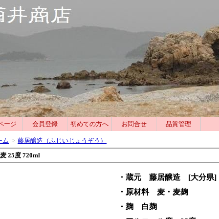
ページ
会員登録
初めての方へ
お問合せ
品質管理
ーム
>
藤居醸造（ふじいじょうぞう）
麦 25度 720ml
・蔵元 藤居醸造 [大分県]
・原材料 麦・麦麹
・麹 白麹