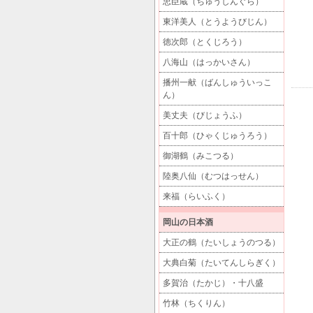
忠臣蔵（ちゅうしんぐら）
東洋美人（とうようびじん）
徳次郎（とくじろう）
八海山（はっかいさん）
播州一献（ばんしゅういっこ
ん）
美丈夫（びじょうふ）
百十郎（ひゃくじゅうろう）
御湖鶴（みこつる）
陸奥八仙（むつはっせん）
来福（らいふく）
岡山の日本酒
大正の鶴（たいしょうのつる）
大典白菊（たいてんしらぎく）
多賀治（たかじ）・十八盛
竹林（ちくりん）