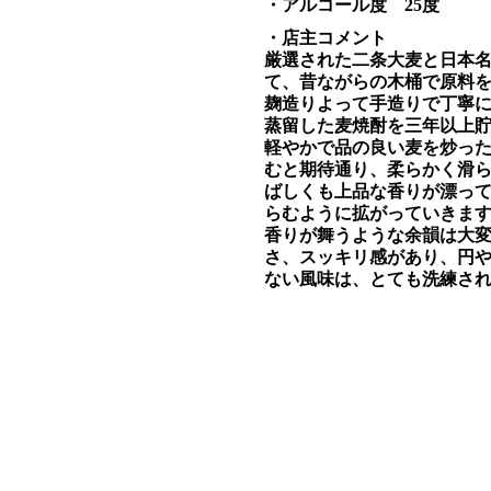
・アルコール度 25度
・店主コメント
厳選された二条大麦と日本
て、昔ながらの木桶で原料
麹造りよって手造りで丁寧
蒸留した麦焼酎を三年以上
軽やかで品の良い麦を炒っ
むと期待通り、柔らかく滑
ばしくも上品な香りが漂っ
らむように拡がっていきま
香りが舞うような余韻は大
さ、スッキリ感があり、円
ない風味は、とても洗練さ