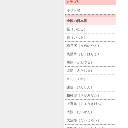
カテゴリ
ギフト箱
全国の日本酒
至（いたる）
巖（いわお）
梅乃宿（うめのやど）
奥播磨（おくはりま）
川鶴（かわつる）
北島（きたじま）
久礼（くれ）
謙信（けんしん）
相模灘（さがみなだ）
上喜元（じょうきげん）
大観（たいかん）
大治郎（だいじろう）