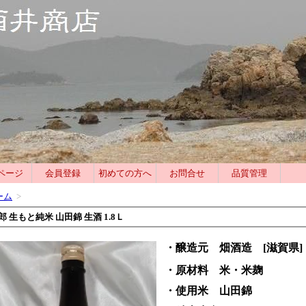
ページ
会員登録
初めての方へ
お問合せ
品質管理
ーム
>
郎 生もと純米 山田錦 生酒 1.8Ｌ
・醸造元 畑酒造 [滋賀県]
・原材料 米・米麹
・使用米 山田錦