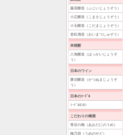
藤居醸造（ふじいじょうぞう）
小正醸造（こまさじょうぞう）
小玉醸造（こだまじょうぞう）
老松酒造（おいまつしゅぞう）
米焼酎
八海醸造（はっかいじょうぞ
う）
日本のワイン
勝沼醸造（かつぬまじょうぞ
う）
日本のｼｰﾄﾞﾙ
ｼｰﾄﾞﾙﾛﾝﾛﾝ
こだわりの梅酒
青谷の梅（あおだにのうめ）
梅乃宿（うめのやど）