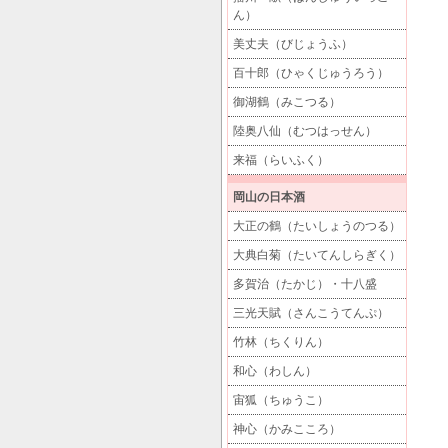
ん）
美丈夫（びじょうふ）
百十郎（ひゃくじゅうろう）
御湖鶴（みこつる）
陸奥八仙（むつはっせん）
来福（らいふく）
岡山の日本酒
大正の鶴（たいしょうのつる）
大典白菊（たいてんしらぎく）
多賀治（たかじ）・十八盛
三光天賦（さんこうてんぷ）
竹林（ちくりん）
和心（わしん）
宙狐（ちゅうこ）
神心（かみこころ）