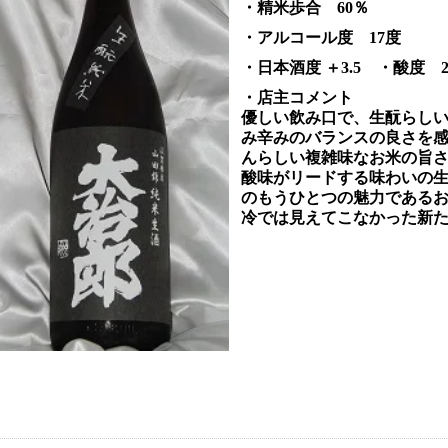
・精米歩合 60％
・アルコール度 17度
・日本酒度 ＋3.5 ・酸度 2
・店主コメント
優しい飲み口で、生酛らし
み辛みのバランスの良さを
んらしい複雑味なお米の旨
酸味がリードする味わいの
のもうひとつの魅力である
冷では見えてこなかった新