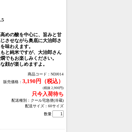
.5
い高めの酸を中心に、旨みと甘
感じさせながら奥底に大治郎さ
さを味わえます。
生もと純米ですが、大治郎さん
お燗でもお楽しみください。
たな顔が楽しめますよ。
商品コード：
NDJ014
3,190
円
（税込）
販売価格：
(税抜
2,900
円
)
只今入荷待ち
配送種別：
クール宅急便(冷蔵)
配送サイズ：
60
サイズ
数量