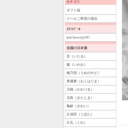
カテゴリ
ギフト箱
クールご希望の場合
ｸﾗﾌﾄﾋﾞｰﾙ
koti brewery(ｺﾁ）
全国の日本酒
至（いたる）
巖（いわお）
梅乃宿（うめのやど）
奥播磨（おくはりま）
川鶴（かわつる）
北島（きたじま）
亀齢（きれい）
久保田（くぼた）
久礼（くれ）