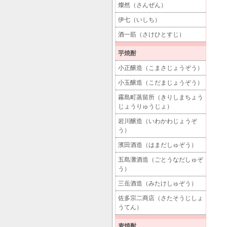
燦然（さんぜん）
伊七（いしち）
酒一筋（さけひとすじ）
芋焼酎
小正醸造（こまさじょうぞう）
小玉醸造（こだまじょうぞう）
霧島町蒸留所（きりしまちょう
じょうりゅうじょ）
岩川醸造（いわかわじょうぞ
う）
濱田酒造（はまだしゅぞう）
五島灘酒造（ごとうなだしゅぞ
う）
三岳酒造（みたけしゅぞう）
佐多宗二商店（さたそうじしょ
うてん）
麦焼酎