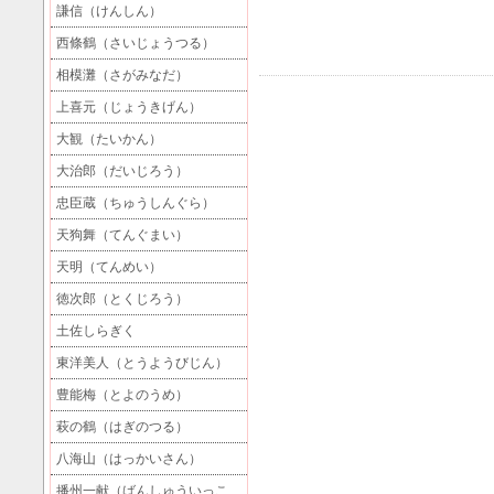
謙信（けんしん）
西條鶴（さいじょうつる）
相模灘（さがみなだ）
上喜元（じょうきげん）
大観（たいかん）
大治郎（だいじろう）
忠臣蔵（ちゅうしんぐら）
天狗舞（てんぐまい）
天明（てんめい）
徳次郎（とくじろう）
土佐しらぎく
東洋美人（とうようびじん）
豊能梅（とよのうめ）
萩の鶴（はぎのつる）
八海山（はっかいさん）
播州一献（ばんしゅういっこ