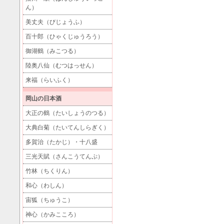
ん）
美丈夫（びじょうふ）
百十郎（ひゃくじゅうろう）
御湖鶴（みこつる）
陸奥八仙（むつはっせん）
来福（らいふく）
岡山の日本酒
大正の鶴（たいしょうのつる）
大典白菊（たいてんしらぎく）
多賀治（たかじ）・十八盛
三光天賦（さんこうてんぷ）
竹林（ちくりん）
和心（わしん）
宙狐（ちゅうこ）
神心（かみこころ）