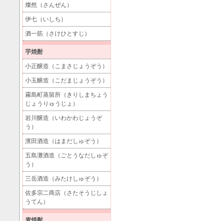
燦然（さんぜん）
伊七（いしち）
酒一筋（さけひとすじ）
芋焼酎
小正醸造（こまさじょうぞう）
小玉醸造（こだまじょうぞう）
霧島町蒸留所（きりしまちょう
じょうりゅうじょ）
岩川醸造（いわかわじょうぞ
う）
濱田酒造（はまだしゅぞう）
五島灘酒造（ごとうなだしゅぞ
う）
三岳酒造（みたけしゅぞう）
佐多宗二商店（さたそうじしょ
うてん）
麦焼酎