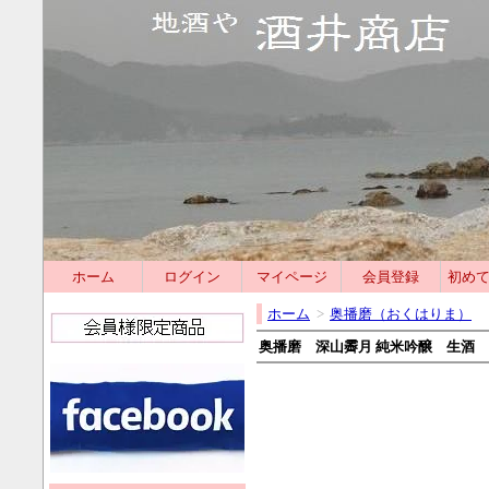
ホーム
ログイン
マイページ
会員登録
初め
ホーム
>
奥播磨（おくはりま）
奥播磨 深山霽月 純米吟醸 生酒 1