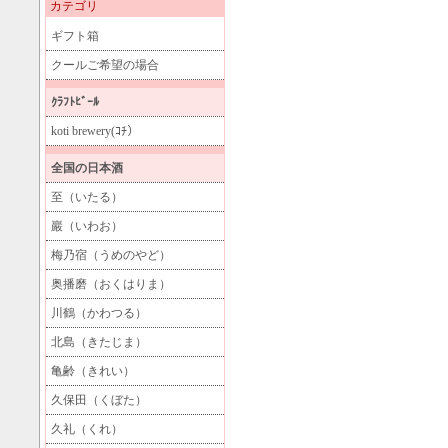
カテゴリ
ギフト箱
クールご希望の場合
ｸﾗﾌﾄﾋﾞｰﾙ
koti brewery(ｺﾁ）
全国の日本酒
至（いたる）
巖（いわお）
梅乃宿（うめのやど）
奥播磨（おくはりま）
川鶴（かわつる）
北島（きたじま）
亀齢（きれい）
久保田（くぼた）
久礼（くれ）