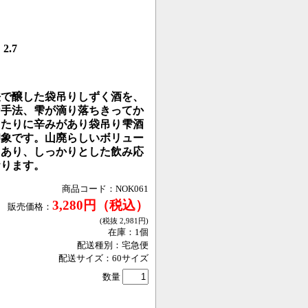
2.7
法で醸した袋吊りしずく酒を、
な手法、雫が滴り落ちきってか
当たりに辛みがあり袋吊り雫酒
印象です。山廃らしいボリュー
もあり、しっかりとした飲み応
おります。
商品コード：
NOK061
3,280
円
（税込）
販売価格：
(税抜
2,981
円
)
在庫：
1
個
配送種別：
宅急便
配送サイズ：
60
サイズ
数量