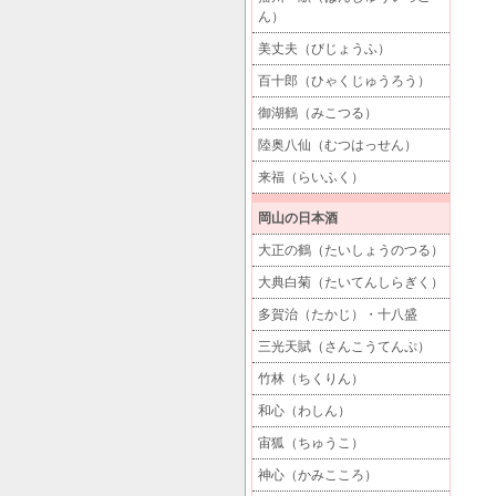
ん）
美丈夫（びじょうふ）
百十郎（ひゃくじゅうろう）
御湖鶴（みこつる）
陸奥八仙（むつはっせん）
来福（らいふく）
岡山の日本酒
大正の鶴（たいしょうのつる）
大典白菊（たいてんしらぎく）
多賀治（たかじ）・十八盛
三光天賦（さんこうてんぷ）
竹林（ちくりん）
和心（わしん）
宙狐（ちゅうこ）
神心（かみこころ）