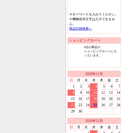
※キーワードを入れてください。
※機種依存文字は入力できませ
ん。
商品詳細検索へ
ショッピングカート
0
点の商品が、
ショッピングカートに入
っています。
2020
年
11
月
日
月
火
水
木
金
土
1
2
3
4
5
6
7
8
9
10
11
12
13
14
15
16
17
18
19
20
21
22
23
24
25
26
27
28
29
30
2020
年
12
月
日
月
火
水
木
金
土