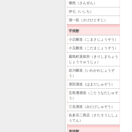
燦然（さんぜん）
伊七（いしち）
酒一筋（さけひとすじ）
芋焼酎
小正醸造（こまさじょうぞう）
小玉醸造（こだまじょうぞう）
霧島町蒸留所（きりしまちょう
じょうりゅうじょ）
岩川醸造（いわかわじょうぞ
う）
濱田酒造（はまだしゅぞう）
五島灘酒造（ごとうなだしゅぞ
う）
三岳酒造（みたけしゅぞう）
佐多宗二商店（さたそうじしょ
うてん）
麦焼酎