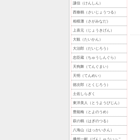
謙信（けんしん）
西條鶴（さいじょうつる）
相模灘（さがみなだ）
上喜元（じょうきげん）
大観（たいかん）
大治郎（だいじろう）
忠臣蔵（ちゅうしんぐら）
天狗舞（てんぐまい）
天明（てんめい）
徳次郎（とくじろう）
土佐しらぎく
東洋美人（とうようびじん）
豊能梅（とよのうめ）
萩の鶴（はぎのつる）
八海山（はっかいさん）
播州一献（ばんしゅういっこ