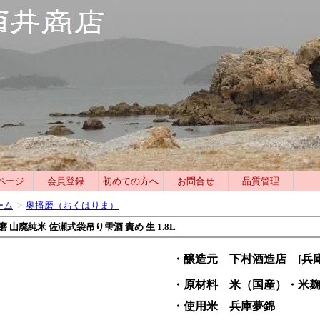
ページ
会員登録
初めての方へ
お問合せ
品質管理
ーム
>
奥播磨（おくはりま）
磨 山廃純米 佐瀬式袋吊り雫酒 責め 生 1.8L
・醸造元 下村酒造店 [兵庫
・原材料 米（国産）・米
・使用米 兵庫夢錦