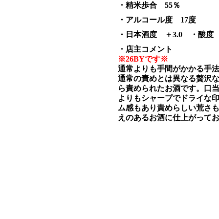
・精米歩合 55％
・アルコール度 17度
・日本酒度 ＋3.0
・酸度 
・店主コメント
※26BYです※
通常よりも手間がかかる手
通常の責めとは異なる贅沢
ら責められたお酒です。
口
よりもシャープでドライな
ム感もあり責めらしい荒さ
えのあるお酒に仕上がって