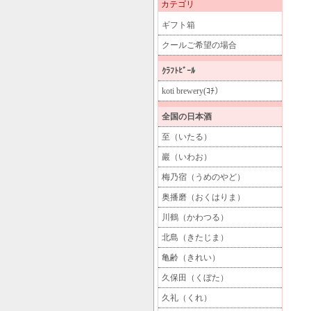
カテゴリ
ギフト箱
クールご希望の場合
ｸﾗﾌﾄﾋﾞｰﾙ
koti brewery(ｺﾁ）
全国の日本酒
至（いたる）
巖（いわお）
梅乃宿（うめのやど）
奥播磨（おくはりま）
川鶴（かわつる）
北島（きたじま）
亀齢（きれい）
久保田（くぼた）
久礼（くれ）