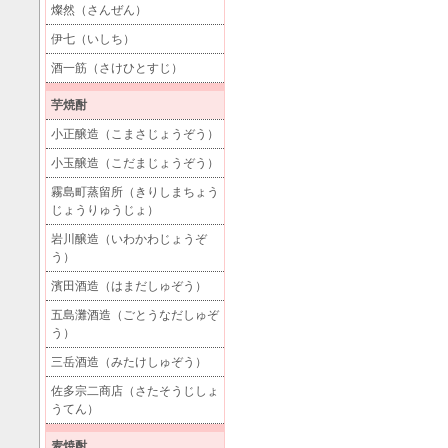
燦然（さんぜん）
伊七（いしち）
酒一筋（さけひとすじ）
芋焼酎
小正醸造（こまさじょうぞう）
小玉醸造（こだまじょうぞう）
霧島町蒸留所（きりしまちょう
じょうりゅうじょ）
岩川醸造（いわかわじょうぞ
う）
濱田酒造（はまだしゅぞう）
五島灘酒造（ごとうなだしゅぞ
う）
三岳酒造（みたけしゅぞう）
佐多宗二商店（さたそうじしょ
うてん）
麦焼酎