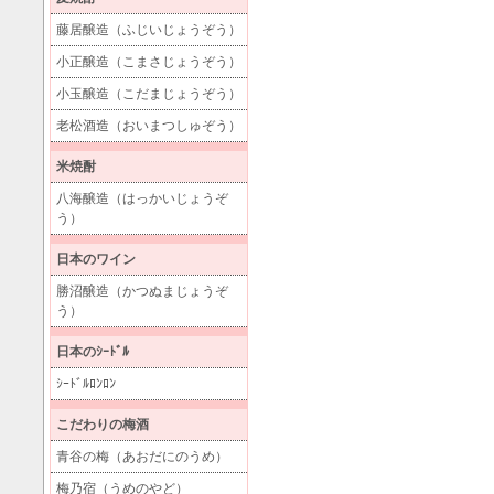
藤居醸造（ふじいじょうぞう）
小正醸造（こまさじょうぞう）
小玉醸造（こだまじょうぞう）
老松酒造（おいまつしゅぞう）
米焼酎
八海醸造（はっかいじょうぞ
う）
日本のワイン
勝沼醸造（かつぬまじょうぞ
う）
日本のｼｰﾄﾞﾙ
ｼｰﾄﾞﾙﾛﾝﾛﾝ
こだわりの梅酒
青谷の梅（あおだにのうめ）
梅乃宿（うめのやど）