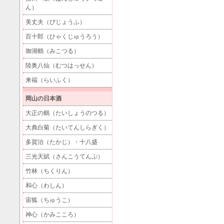
ん）
美丈夫（びじょうふ）
百十郎（ひゃくじゅうろう）
御湖鶴（みこつる）
陸奥八仙（むつはっせん）
来福（らいふく）
岡山の日本酒
大正の鶴（たいしょうのつる）
大典白菊（たいてんしらぎく）
多賀治（たかじ）・十八盛
三光天賦（さんこうてんぷ）
竹林（ちくりん）
和心（わしん）
宙狐（ちゅうこ）
神心（かみこころ）