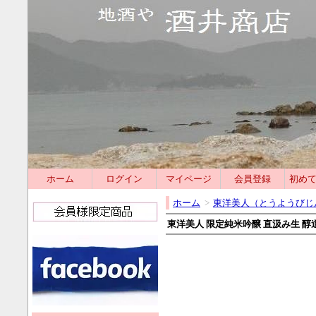
ホーム
ログイン
マイページ
会員登録
初め
ホーム
>
東洋美人（とうようびじ
東洋美人 限定純米吟醸 直汲み生 醇道一