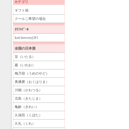
カテゴリ
ギフト箱
クールご希望の場合
ｸﾗﾌﾄﾋﾞｰﾙ
koti brewery(ｺﾁ）
全国の日本酒
至（いたる）
巖（いわお）
梅乃宿（うめのやど）
奥播磨（おくはりま）
川鶴（かわつる）
北島（きたじま）
亀齢（きれい）
久保田（くぼた）
久礼（くれ）