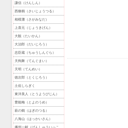
謙信（けんしん）
西條鶴（さいじょうつる）
相模灘（さがみなだ）
上喜元（じょうきげん）
大観（たいかん）
大治郎（だいじろう）
忠臣蔵（ちゅうしんぐら）
天狗舞（てんぐまい）
天明（てんめい）
徳次郎（とくじろう）
土佐しらぎく
東洋美人（とうようびじん）
豊能梅（とよのうめ）
萩の鶴（はぎのつる）
八海山（はっかいさん）
播州一献（ばんしゅういっこ