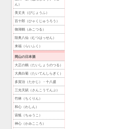
ん）
美丈夫（びじょうふ）
百十郎（ひゃくじゅうろう）
御湖鶴（みこつる）
陸奥八仙（むつはっせん）
来福（らいふく）
岡山の日本酒
大正の鶴（たいしょうのつる）
大典白菊（たいてんしらぎく）
多賀治（たかじ）・十八盛
三光天賦（さんこうてんぷ）
竹林（ちくりん）
和心（わしん）
宙狐（ちゅうこ）
神心（かみこころ）