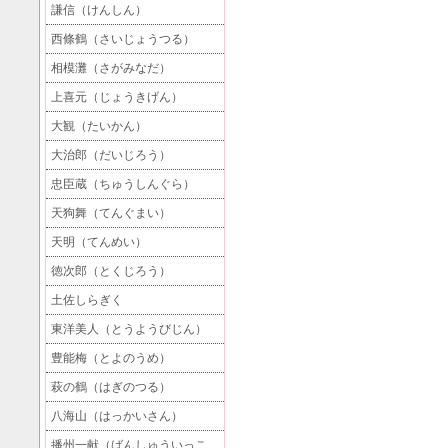
謙信（けんしん）
西條鶴（さいじょうつる）
相模灘（さがみなだ）
上喜元（じょうきげん）
大観（たいかん）
大治郎（だいじろう）
忠臣蔵（ちゅうしんぐら）
天狗舞（てんぐまい）
天明（てんめい）
徳次郎（とくじろう）
土佐しらぎく
東洋美人（とうようびじん）
豊能梅（とよのうめ）
萩の鶴（はぎのつる）
八海山（はっかいさん）
播州一献（ばんしゅういっこ