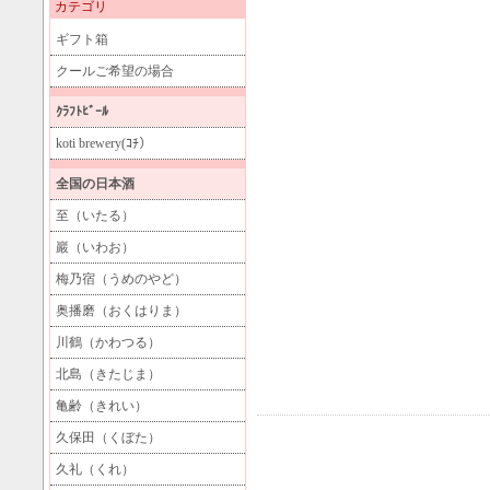
カテゴリ
ギフト箱
クールご希望の場合
ｸﾗﾌﾄﾋﾞｰﾙ
koti brewery(ｺﾁ）
全国の日本酒
至（いたる）
巖（いわお）
梅乃宿（うめのやど）
奥播磨（おくはりま）
川鶴（かわつる）
北島（きたじま）
亀齢（きれい）
久保田（くぼた）
久礼（くれ）