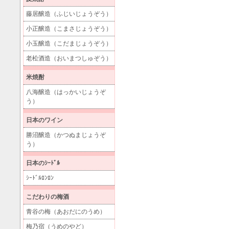
藤居醸造（ふじいじょうぞう）
小正醸造（こまさじょうぞう）
小玉醸造（こだまじょうぞう）
老松酒造（おいまつしゅぞう）
米焼酎
八海醸造（はっかいじょうぞ
う）
日本のワイン
勝沼醸造（かつぬまじょうぞ
う）
日本のｼｰﾄﾞﾙ
ｼｰﾄﾞﾙﾛﾝﾛﾝ
こだわりの梅酒
青谷の梅（あおだにのうめ）
梅乃宿（うめのやど）