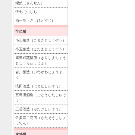
燦然（さんぜん）
伊七（いしち）
酒一筋（さけひとすじ）
芋焼酎
小正醸造（こまさじょうぞう）
小玉醸造（こだまじょうぞう）
霧島町蒸留所（きりしまちょう
じょうりゅうじょ）
岩川醸造（いわかわじょうぞ
う）
濱田酒造（はまだしゅぞう）
五島灘酒造（ごとうなだしゅぞ
う）
三岳酒造（みたけしゅぞう）
佐多宗二商店（さたそうじしょ
うてん）
麦焼酎