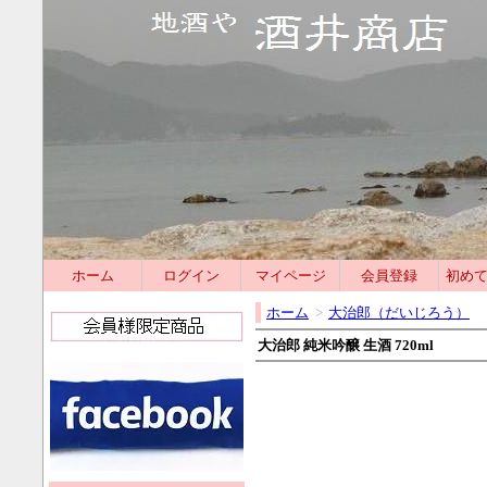
ホーム
ログイン
マイページ
会員登録
初め
ホーム
>
大治郎（だいじろう）
大治郎 純米吟醸 生酒 720ml