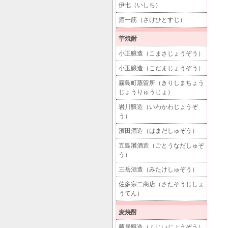
伊七（いしち）
酒一筋（さけひとすじ）
芋焼酎
小正醸造（こまさじょうぞう）
小玉醸造（こだまじょうぞう）
霧島町蒸留所（きりしまちょう
じょうりゅうじょ）
岩川醸造（いわかわじょうぞ
う）
濱田酒造（はまだしゅぞう）
五島灘酒造（ごとうなだしゅぞ
う）
三岳酒造（みたけしゅぞう）
佐多宗二商店（さたそうじしょ
うてん）
麦焼酎
藤居醸造（ふじいじょうぞう）