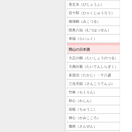
美丈夫（びじょうふ）
百十郎（ひゃくじゅうろう）
御湖鶴（みこつる）
陸奥八仙（むつはっせん）
来福（らいふく）
岡山の日本酒
大正の鶴（たいしょうのつる）
大典白菊（たいてんしらぎく）
多賀治（たかじ）・十八盛
三光天賦（さんこうてんぷ）
竹林（ちくりん）
和心（わしん）
宙狐（ちゅうこ）
神心（かみこころ）
燦然（さんぜん）