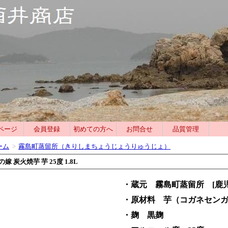
ページ
会員登録
初めての方へ
お問合せ
品質管理
ーム
>
霧島町蒸留所（きりしまちょうじょうりゅうじょ）
嫁 炭火焼芋 芋 25度 1.8L
・蔵元 霧島町蒸留所 [鹿児
・原材料 芋（コガネセン
・麹 黒麹