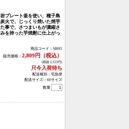
溶岩プレート釜を使い、種子島
の炭火で、じっくり焼いた焼芋
した事で、さつまいもが濃縮さ
甘みを持った芋焼酎に仕上がっ
商品コード：
SI005
2,809
円
（税込）
販売価格：
(税抜
2,553
円
)
只今入荷待ち
配送種別：
宅急便
配送サイズ：
60
サイズ
数量