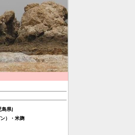
島県]
ガン）・米麹