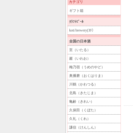
カテゴリ
ギフト箱
ｸﾗﾌﾄﾋﾞｰﾙ
koti brewery(ｺﾁ）
全国の日本酒
至（いたる）
巖（いわお）
梅乃宿（うめのやど）
奥播磨（おくはりま）
川鶴（かわつる）
北島（きたじま）
亀齢（きれい）
久保田（くぼた）
久礼（くれ）
謙信（けんしん）