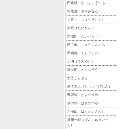
西條鶴（さいじょうつる）
相模灘（さがみなだ）
上喜元（じょうきげん）
大観（たいかん）
大治郎（だいじろう）
忠臣蔵（ちゅうしんぐら）
天狗舞（てんぐまい）
天明（てんめい）
徳次郎（とくじろう）
土佐しらぎく
東洋美人（とうようびじん）
豊能梅（とよのうめ）
萩の鶴（はぎのつる）
八海山（はっかいさん）
播州一献（ばんしゅういっこ
ん）