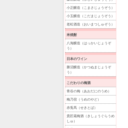
小正醸造（こまさじょうぞう）
小玉醸造（こだまじょうぞう）
老松酒造（おいまつしゅぞう）
米焼酎
八海醸造（はっかいじょうぞ
う）
日本のワイン
勝沼醸造（かつぬまじょうぞ
う）
こだわりの梅酒
青谷の梅（あおだにのうめ）
梅乃宿（うめのやど）
赤兎馬（せきとば）
貴匠蔵梅酒（きしょうぐらうめ
しゅ）