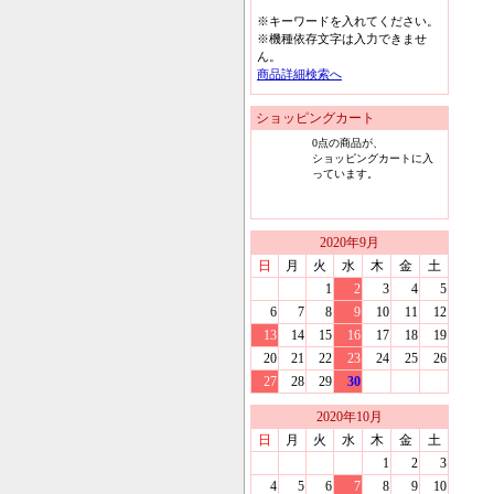
※キーワードを入れてください。
※機種依存文字は入力できませ
ん。
商品詳細検索へ
ショッピングカート
0
点の商品が、
ショッピングカートに入
っています。
2020
年
9
月
日
月
火
水
木
金
土
1
2
3
4
5
6
7
8
9
10
11
12
13
14
15
16
17
18
19
20
21
22
23
24
25
26
27
28
29
30
2020
年
10
月
日
月
火
水
木
金
土
1
2
3
4
5
6
7
8
9
10