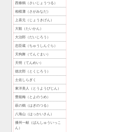
西條鶴（さいじょうつる）
相模灘（さがみなだ）
上喜元（じょうきげん）
大観（たいかん）
大治郎（だいじろう）
忠臣蔵（ちゅうしんぐら）
天狗舞（てんぐまい）
天明（てんめい）
徳次郎（とくじろう）
土佐しらぎく
東洋美人（とうようびじん）
豊能梅（とよのうめ）
萩の鶴（はぎのつる）
八海山（はっかいさん）
播州一献（ばんしゅういっこ
ん）