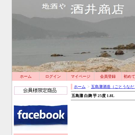
ホーム
ログイン
マイページ
会員登録
初め
ホーム
>
五島灘酒造（ごとうなだ
五島灘 白麹 芋 25度 1.8L