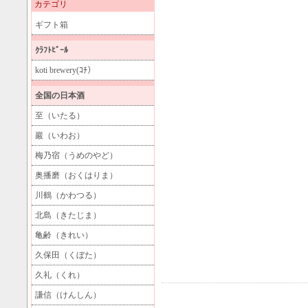
カテゴリ
ギフト箱
ｸﾗﾌﾄﾋﾞｰﾙ
koti brewery(ｺﾁ）
全国の日本酒
至（いたる）
巖（いわお）
梅乃宿（うめのやど）
奥播磨（おくはりま）
川鶴（かわつる）
北島（きたじま）
亀齢（きれい）
久保田（くぼた）
久礼（くれ）
謙信（けんしん）