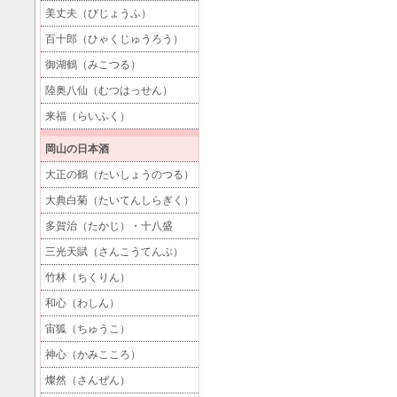
美丈夫（びじょうふ）
百十郎（ひゃくじゅうろう）
御湖鶴（みこつる）
陸奥八仙（むつはっせん）
来福（らいふく）
岡山の日本酒
大正の鶴（たいしょうのつる）
大典白菊（たいてんしらぎく）
多賀治（たかじ）・十八盛
三光天賦（さんこうてんぷ）
竹林（ちくりん）
和心（わしん）
宙狐（ちゅうこ）
神心（かみこころ）
燦然（さんぜん）