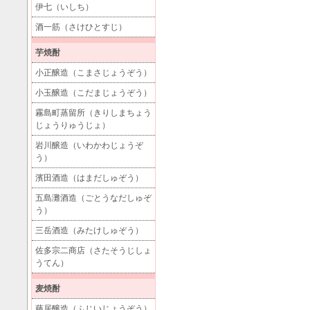
伊七（いしち）
酒一筋（さけひとすじ）
芋焼酎
小正醸造（こまさじょうぞう）
小玉醸造（こだまじょうぞう）
霧島町蒸留所（きりしまちょう
じょうりゅうじょ）
岩川醸造（いわかわじょうぞ
う）
濱田酒造（はまだしゅぞう）
五島灘酒造（ごとうなだしゅぞ
う）
三岳酒造（みたけしゅぞう）
佐多宗二商店（さたそうじしょ
うてん）
麦焼酎
藤居醸造（ふじいじょうぞう）