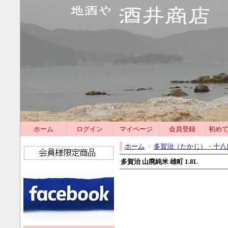
ホーム
ログイン
マイページ
会員登録
初め
ホーム
>
多賀治（たかじ）・十八
多賀治 山廃純米 雄町 1.8L