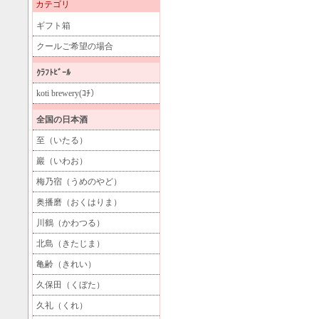
カテゴリ
ギフト箱
クールご希望の場合
ｸﾗﾌﾄﾋﾞｰﾙ
koti brewery(ｺﾁ）
全国の日本酒
至（いたる）
巖（いわお）
梅乃宿（うめのやど）
奥播磨（おくはりま）
川鶴（かわつる）
北島（きたじま）
亀齢（きれい）
久保田（くぼた）
久礼（くれ）