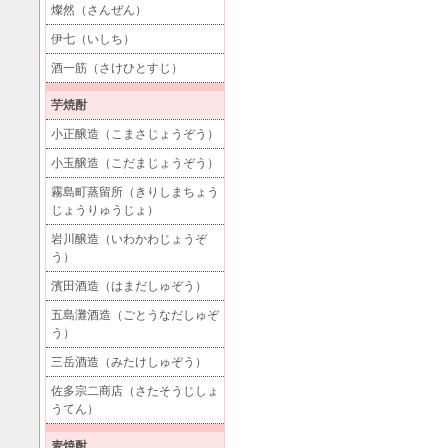
燦然（さんぜん）
伊七（いしち）
酒一筋（さけひとすじ）
芋焼酎
小正醸造（こまさじょうぞう）
小玉醸造（こだまじょうぞう）
霧島町蒸留所（きりしまちょう
じょうりゅうじょ）
岩川醸造（いわかわじょうぞ
う）
濱田酒造（はまだしゅぞう）
五島灘酒造（ごとうなだしゅぞ
う）
三岳酒造（みたけしゅぞう）
佐多宗二商店（さたそうじしょ
うてん）
麦焼酎