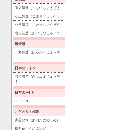
藤居醸造（ふじいじょうぞう）
小正醸造（こまさじょうぞう）
小玉醸造（こだまじょうぞう）
老松酒造（おいまつしゅぞう）
米焼酎
八海醸造（はっかいじょうぞ
う）
日本のワイン
勝沼醸造（かつぬまじょうぞ
う）
日本のｼｰﾄﾞﾙ
ｼｰﾄﾞﾙﾛﾝﾛﾝ
こだわりの梅酒
青谷の梅（あおだにのうめ）
梅乃宿（うめのやど）