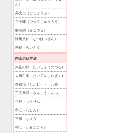
ん）
美丈夫（びじょうふ）
百十郎（ひゃくじゅうろう）
御湖鶴（みこつる）
陸奥八仙（むつはっせん）
来福（らいふく）
岡山の日本酒
大正の鶴（たいしょうのつる）
大典白菊（たいてんしらぎく）
多賀治（たかじ）・十八盛
三光天賦（さんこうてんぷ）
竹林（ちくりん）
和心（わしん）
宙狐（ちゅうこ）
神心（かみこころ）