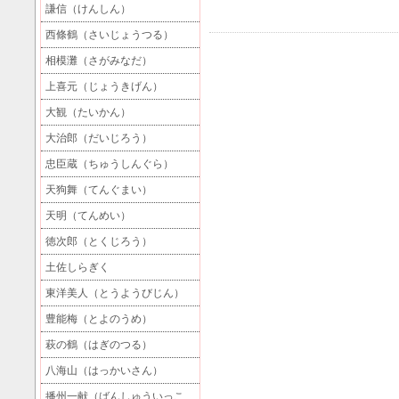
謙信（けんしん）
西條鶴（さいじょうつる）
相模灘（さがみなだ）
上喜元（じょうきげん）
大観（たいかん）
大治郎（だいじろう）
忠臣蔵（ちゅうしんぐら）
天狗舞（てんぐまい）
天明（てんめい）
徳次郎（とくじろう）
土佐しらぎく
東洋美人（とうようびじん）
豊能梅（とよのうめ）
萩の鶴（はぎのつる）
八海山（はっかいさん）
播州一献（ばんしゅういっこ