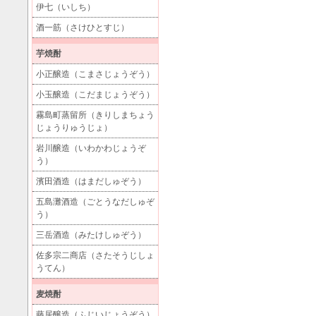
伊七（いしち）
酒一筋（さけひとすじ）
芋焼酎
小正醸造（こまさじょうぞう）
小玉醸造（こだまじょうぞう）
霧島町蒸留所（きりしまちょう
じょうりゅうじょ）
岩川醸造（いわかわじょうぞ
う）
濱田酒造（はまだしゅぞう）
五島灘酒造（ごとうなだしゅぞ
う）
三岳酒造（みたけしゅぞう）
佐多宗二商店（さたそうじしょ
うてん）
麦焼酎
藤居醸造（ふじいじょうぞう）