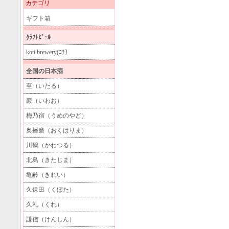
カテゴリ
ギフト箱
ｸﾗﾌﾄﾋﾞｰﾙ
koti brewery(ｺﾁ）
全国の日本酒
至（いたる）
巖（いわお）
梅乃宿（うめのやど）
奥播磨（おくはりま）
川鶴（かわつる）
北島（きたじま）
亀齢（きれい）
久保田（くぼた）
久礼（くれ）
謙信（けんしん）