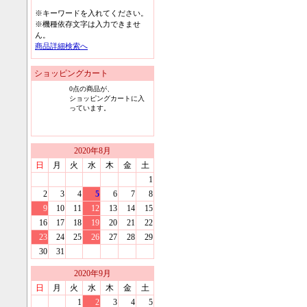
※キーワードを入れてください。
※機種依存文字は入力できませ
ん。
商品詳細検索へ
ショッピングカート
0
点の商品が、
ショッピングカートに入
っています。
2020
年
8
月
日
月
火
水
木
金
土
1
2
3
4
5
6
7
8
9
10
11
12
13
14
15
16
17
18
19
20
21
22
23
24
25
26
27
28
29
30
31
2020
年
9
月
日
月
火
水
木
金
土
1
2
3
4
5