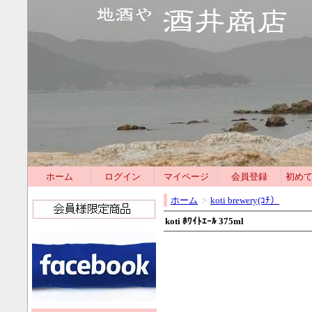
ホーム
ログイン
マイページ
会員登録
初め
ホーム
>
koti brewery(ｺﾁ）
koti ﾎﾜｲﾄｴｰﾙ 375ml