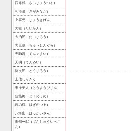
西條鶴（さいじょうつる）
相模灘（さがみなだ）
上喜元（じょうきげん）
大観（たいかん）
大治郎（だいじろう）
忠臣蔵（ちゅうしんぐら）
天狗舞（てんぐまい）
天明（てんめい）
徳次郎（とくじろう）
土佐しらぎく
東洋美人（とうようびじん）
豊能梅（とよのうめ）
萩の鶴（はぎのつる）
八海山（はっかいさん）
播州一献（ばんしゅういっこ
ん）