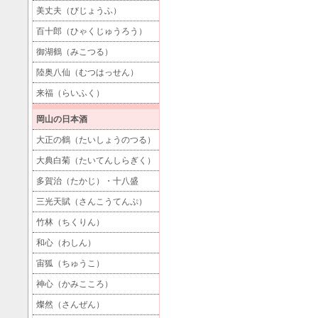
美丈夫（びじょうふ）
百十郎（ひゃくじゅうろう）
御湖鶴（みこつる）
陸奥八仙（むつはっせん）
来福（らいふく）
岡山の日本酒
大正の鶴（たいしょうのつる）
大典白菊（たいてんしらぎく）
多賀治（たかじ）・十八盛
三光天賦（さんこうてんぷ）
竹林（ちくりん）
和心（わしん）
宙狐（ちゅうこ）
神心（かみこころ）
燦然（さんぜん）