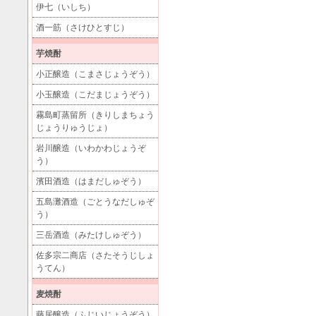
伊七（いしち）
酒一筋（さけひとすじ）
芋焼酎
小正醸造（こまさじょうぞう）
小玉醸造（こだまじょうぞう）
霧島町蒸留所（きりしまちょう
じょうりゅうじょ）
岩川醸造（いわかわじょうぞ
う）
濱田酒造（はまだしゅぞう）
五島灘酒造（ごとうなだしゅぞ
う）
三岳酒造（みたけしゅぞう）
佐多宗二商店（さたそうじしょ
うてん）
麦焼酎
藤居醸造（ふじいじょうぞう）