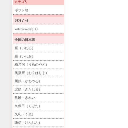
カテゴリ
ギフト箱
ｸﾗﾌﾄﾋﾞｰﾙ
koti brewery(ｺﾁ）
全国の日本酒
至（いたる）
巖（いわお）
梅乃宿（うめのやど）
奥播磨（おくはりま）
川鶴（かわつる）
北島（きたじま）
亀齢（きれい）
久保田（くぼた）
久礼（くれ）
謙信（けんしん）