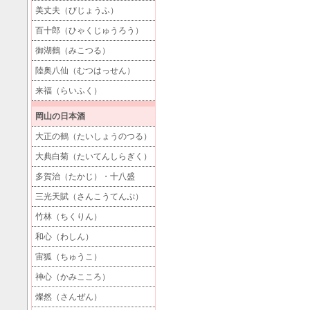
美丈夫（びじょうふ）
百十郎（ひゃくじゅうろう）
御湖鶴（みこつる）
陸奥八仙（むつはっせん）
来福（らいふく）
岡山の日本酒
大正の鶴（たいしょうのつる）
大典白菊（たいてんしらぎく）
多賀治（たかじ）・十八盛
三光天賦（さんこうてんぷ）
竹林（ちくりん）
和心（わしん）
宙狐（ちゅうこ）
神心（かみこころ）
燦然（さんぜん）