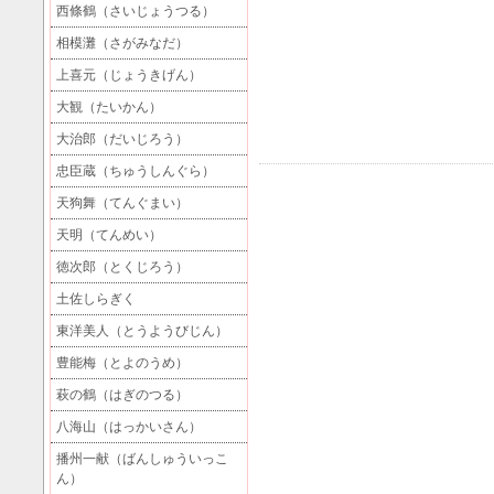
西條鶴（さいじょうつる）
相模灘（さがみなだ）
上喜元（じょうきげん）
大観（たいかん）
大治郎（だいじろう）
忠臣蔵（ちゅうしんぐら）
天狗舞（てんぐまい）
天明（てんめい）
徳次郎（とくじろう）
土佐しらぎく
東洋美人（とうようびじん）
豊能梅（とよのうめ）
萩の鶴（はぎのつる）
八海山（はっかいさん）
播州一献（ばんしゅういっこ
ん）