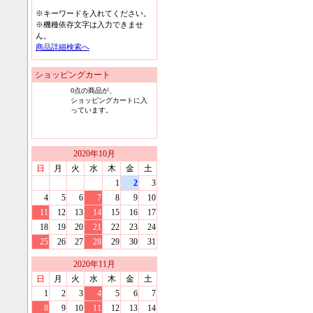
※キーワードを入れてください。
※機種依存文字は入力できませ
ん。
商品詳細検索へ
ショッピングカート
0
点の商品が、
ショッピングカートに入
っています。
2020
年
10
月
日
月
火
水
木
金
土
1
2
3
4
5
6
7
8
9
10
11
12
13
14
15
16
17
18
19
20
21
22
23
24
25
26
27
28
29
30
31
2020
年
11
月
日
月
火
水
木
金
土
1
2
3
4
5
6
7
8
9
10
11
12
13
14