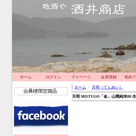
ホーム
ログイン
マイページ
会員登録
初め
ホーム
>
天明（てんめい）
天明 MISTUGO「金」山廃純米80 生 